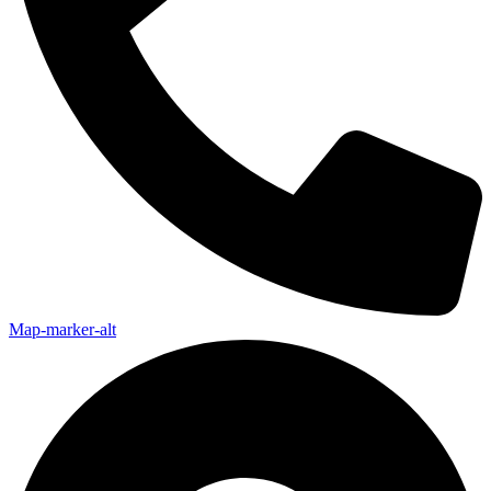
Map-marker-alt