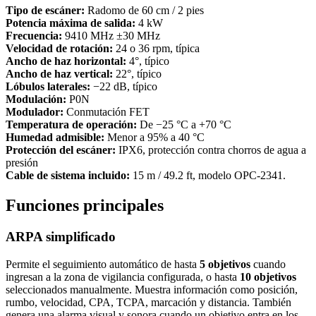
Tipo de escáner:
Radomo de 60 cm / 2 pies
Potencia máxima de salida:
4 kW
Frecuencia:
9410 MHz ±30 MHz
Velocidad de rotación:
24 o 36 rpm, típica
Ancho de haz horizontal:
4°, típico
Ancho de haz vertical:
22°, típico
Lóbulos laterales:
−22 dB, típico
Modulación:
P0N
Modulador:
Conmutación FET
Temperatura de operación:
De −25 °C a +70 °C
Humedad admisible:
Menor a 95% a 40 °C
Protección del escáner:
IPX6, protección contra chorros de agua a
presión
Cable de sistema incluido:
15 m / 49.2 ft, modelo OPC-2341.
Funciones principales
ARPA simplificado
Permite el seguimiento automático de hasta
5 objetivos
cuando
ingresan a la zona de vigilancia configurada, o hasta
10 objetivos
seleccionados manualmente. Muestra información como posición,
rumbo, velocidad, CPA, TCPA, marcación y distancia. También
genera una alarma visual y sonora cuando un objetivo entra en los