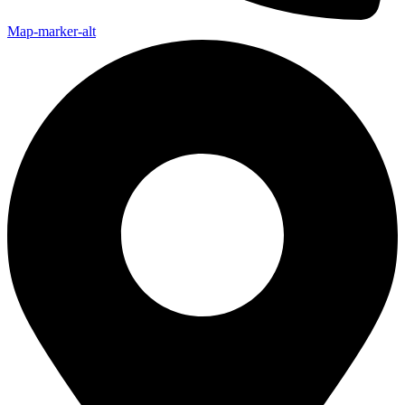
Map-marker-alt