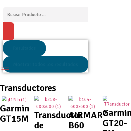
Resultados
Mostrar todos los resultados
Transductores
Garmin
Garmi
Transductor
AIRMAR®
GT15M
GT20-
de
B60