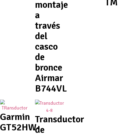
TM
montaje
a
través
del
casco
de
bronce
Airmar
B744VL
Garmin
Transductor
GT52HW-
de