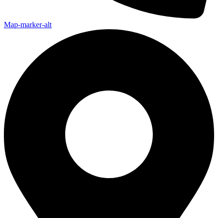
Map-marker-alt