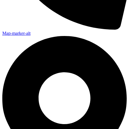
Map-marker-alt