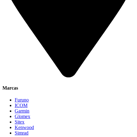
Marcas
Furuno
ICOM
Garmin
Glomex
Sitex
Kenwood
Simrad