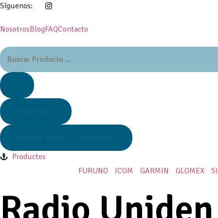
Síguenos:
Nosotros
Blog
FAQ
Contacto
Resultados
Mostrar todos los resultados
Productos
FURUNO
ICOM
GARMIN
GLOMEX
S
Radio Uniden