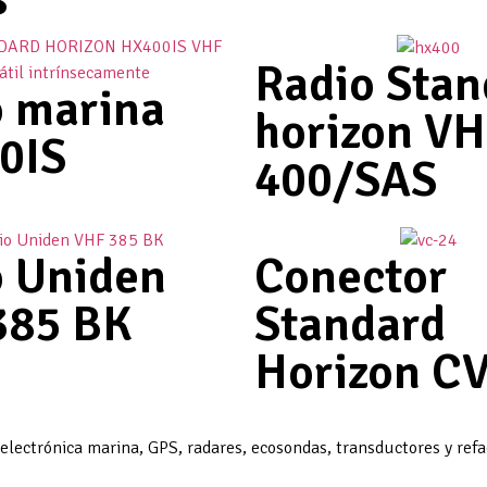
Radio Stan
o marina
horizon VH
0IS
400/SAS
o Uniden
Conector
385 BK
Standard
Horizon C
 electrónica marina, GPS, radares, ecosondas, transductores y ref