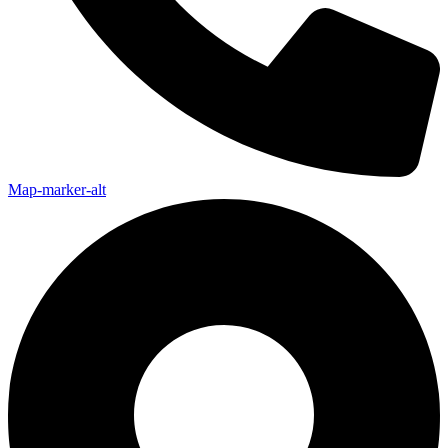
Map-marker-alt