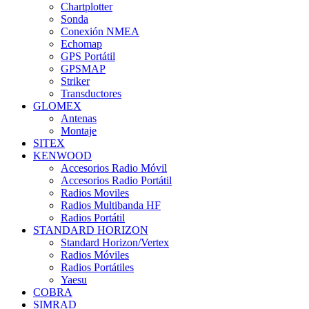
Chartplotter
Sonda
Conexión NMEA
Echomap
GPS Portátil
GPSMAP
Striker
Transductores
GLOMEX
Antenas
Montaje
SITEX
KENWOOD
Accesorios Radio Móvil
Accesorios Radio Portátil
Radios Moviles
Radios Multibanda HF
Radios Portátil
STANDARD HORIZON
Standard Horizon/Vertex
Radios Móviles
Radios Portátiles
Yaesu
COBRA
SIMRAD