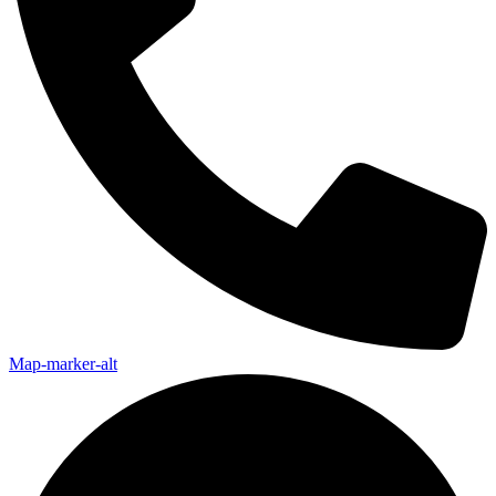
Map-marker-alt