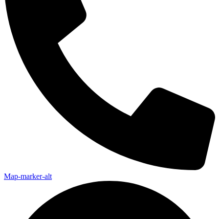
Map-marker-alt