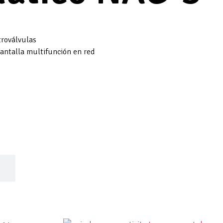
troválvulas
pantalla multifunción en red