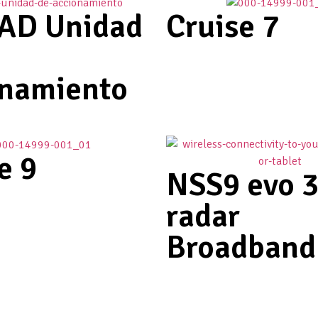
AD Unidad
Cruise 7
onamiento
e 9
NSS9 evo 3
radar
Broadband