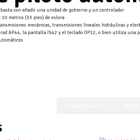
 basta con añadir una unidad de gobierno y un controlador
 10 metros (33 pies) de eslora
ansmisiones mecánicas, transmisiones lineales hidráulicas y elec
rad AP44, la pantalla IS42 y el teclado OP12, o bien utiliza una 
automáticos
Descripción General
Especificaciones
Media
s