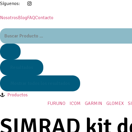
Síguenos:
Nosotros
Blog
FAQ
Contacto
Resultados
Mostrar todos los resultados
Productos
FURUNO
ICOM
GARMIN
GLOMEX
S
SIMRAD kit d