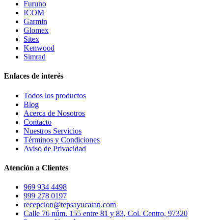
Furuno
ICOM
Garmin
Glomex
Sitex
Kenwood
Simrad
Enlaces de interés
Todos los productos
Blog
Acerca de Nosotros
Contacto
Nuestros Servicios
Términos y Condiciones
Aviso de Privacidad
Atención a Clientes
969 934 4498
999 278 0197
recepcion@tepsayucatan.com
Calle 76 núm. 155 entre 81 y 83, Col. Centro, 97320