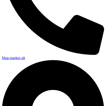
Map-marker-alt