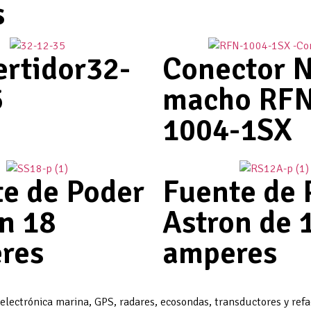
s
rtidor32-
Conector 
5
macho RFN
1004-1SX
e de Poder
Fuente de 
n 18
Astron de 
res
amperes
 electrónica marina, GPS, radares, ecosondas, transductores y ref