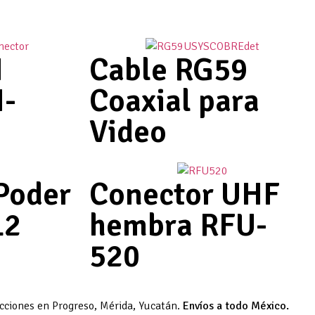
N
Cable RG59
-
Coaxial para
Video
Poder
Conector UHF
12
hembra RFU-
520
acciones en Progreso, Mérida, Yucatán.
Envíos a todo México.