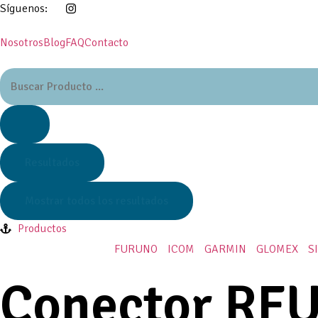
Síguenos:
Nosotros
Blog
FAQ
Contacto
Resultados
Mostrar todos los resultados
Productos
FURUNO
ICOM
GARMIN
GLOMEX
S
Conector RF