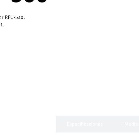
or RFU-530.
1.
Descripción General
Especificaciones
Media