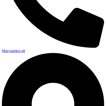
Map-marker-alt