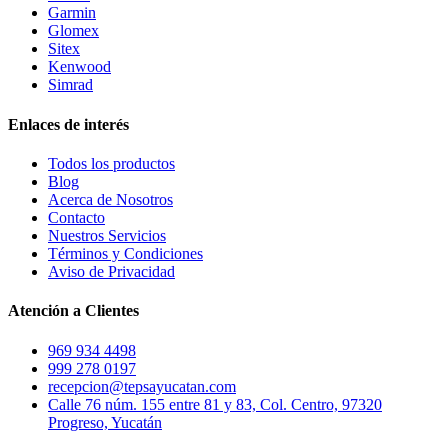
Garmin
Glomex
Sitex
Kenwood
Simrad
Enlaces de interés
Todos los productos
Blog
Acerca de Nosotros
Contacto
Nuestros Servicios
Términos y Condiciones
Aviso de Privacidad
Atención a Clientes
969 934 4498
999 278 0197
recepcion@tepsayucatan.com
Calle 76 núm. 155 entre 81 y 83, Col. Centro, 97320
Progreso, Yucatán