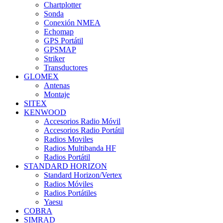
Chartplotter
Sonda
Conexión NMEA
Echomap
GPS Portátil
GPSMAP
Striker
Transductores
GLOMEX
Antenas
Montaje
SITEX
KENWOOD
Accesorios Radio Móvil
Accesorios Radio Portátil
Radios Moviles
Radios Multibanda HF
Radios Portátil
STANDARD HORIZON
Standard Horizon/Vertex
Radios Móviles
Radios Portátiles
Yaesu
COBRA
SIMRAD