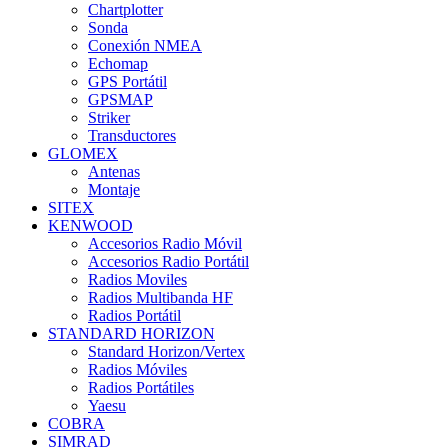
Chartplotter
Sonda
Conexión NMEA
Echomap
GPS Portátil
GPSMAP
Striker
Transductores
GLOMEX
Antenas
Montaje
SITEX
KENWOOD
Accesorios Radio Móvil
Accesorios Radio Portátil
Radios Moviles
Radios Multibanda HF
Radios Portátil
STANDARD HORIZON
Standard Horizon/Vertex
Radios Móviles
Radios Portátiles
Yaesu
COBRA
SIMRAD