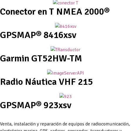
Conector en T NMEA 2000®
GPSMAP® 8416xsv
Garmin GT52HW-TM
Radio Náutica VHF 215
GPSMAP® 923xsv
Venta, instalación y reparación de equipos de radiocomunicación,