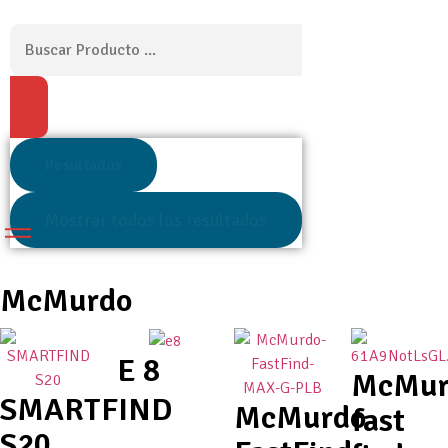
Resultados
Mostrar todos los resultados
McMurdo
E 8
McMur
SMARTFIND
McMurdo
fast
S20